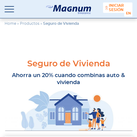
contenido
INICIAR
SESIÓN
ENGL
Seguros
Agencia
Magnum
de
Home
»
Productos
»
Seguro de Vivienda
Seguros
en
Chicago
y
Suburbios
Seguro de Vivienda
Ahorra un 20% cuando combinas auto &
vivienda