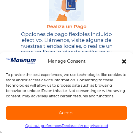
Realiza un Pago
Opciones de pago flexibles incluido
efectivo. Llámenos, visite alguna de
nuestras tiendas locales, o realice un
pago en línea iniciando sesión en su
cuenta.
Manage Consent
To provide the best experiences, we use technologies like cookies to
store and/or access device information. Consenting to these
technologies will allow us to process data such as browsing
behavior or unique IDs on this site. Not consenting or withdrawing
consent, may adversely affect certain features and functions.
Obtén nuestra aplicación móvil
Accept
Administra tu póliza. Ingresa y realiza
el seguimiento de un reclamo. Realiza
Opt-out preferences
Declaración de privacidad
Llámanos
1-888-539-2102
todo con un par de clics desde tu