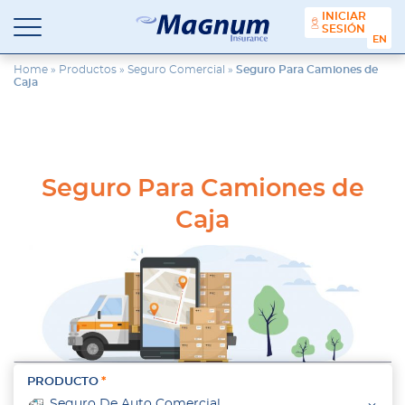
contenido
INICIAR
SESIÓN
ENGL
Seguros
Agencia
Magnum
de
Home
»
Productos
»
Seguro Comercial
»
Seguro Para Camiones de
Caja
Seguros
en
Chicago
y
Suburbios
Seguro Para Camiones de
Caja
PRODUCTO
Seguro De Auto Comercial