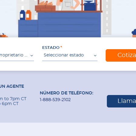
ESTADO
Cotiz
Poliza De Proprietario De Negocio
Seleccionar estado
UN AGENTE
NÚMERO DE TELÉFONO:
am to 7pm CT
1-888-539-2102
Llama
o 6pm CT