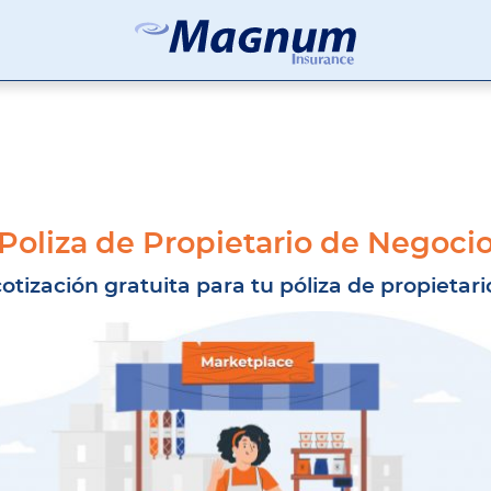
Seguros
Agencia
Magnum
de
Seguros
en
Chicago
y
Suburbios
Poliza de Propietario de Negoci
tización gratuita para tu póliza de propietar