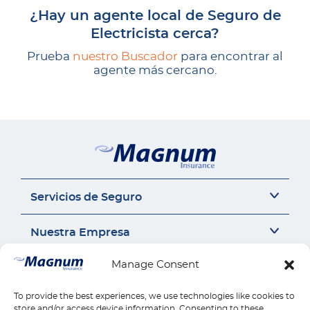
¿Hay un agente local de Seguro de
Electricista cerca?
Prueba
nuestro Buscador
para encontrar al
agente más cercano.
Servicios de Seguro
Seguro del auto
Nuestra Empresa
Seguro Sr22
Seguro de Motocicleta
Acerca de Nosotros
Manage Consent
Contáctanos
Seguro de Auto Comercial
Perspectivas de Seguros
Responsabilidad Civil General
Carrera
To provide the best experiences, we use technologies like cookies to
Contáctanos
Enlaces Rápidos
Compensación para Trabajadores
store and/or access device information. Consenting to these
Seguros por estado