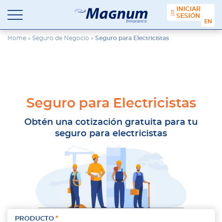
contenido
INICIAR
SESIÓN
ENGL
Seguros
Agencia
Magnum
de
Home
»
Seguro de Negocio
»
Seguro para Electricistas
Seguros
en
Chicago
y
Suburbios
Seguro para Electricistas
Obtén una cotización gratuita para tu
seguro para electricistas
PRODUCTO