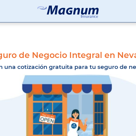
Seguros
Agencia
Magnum
de
Seguros
en
Chicago
y
guro de Negocio Integral en Nev
Suburbios
 una cotización gratuita para tu seguro de n