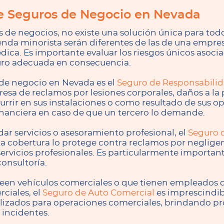
de Seguros de Negocio en Nevada
 de negocios, no existe una solución única para tod
nda minorista serán diferentes de las de una empre
ica. Es importante evaluar los riesgos únicos asoci
guro adecuada en consecuencia.
de negocio en Nevada es el
Seguro de Responsabilida
esa de reclamos por lesiones corporales, daños a la 
rrir en sus instalaciones o como resultado de sus o
nanciera en caso de que un tercero lo demande.
dar servicios o asesoramiento profesional, el
Seguro 
ta cobertura lo protege contra reclamos por negligen
ervicios profesionales. Es particularmente importan
consultoría.
een vehículos comerciales o que tienen empleados qu
ciales, el
Seguro de Auto Comercial
es imprescindib
ilizados para operaciones comerciales, brindando pr
 incidentes.