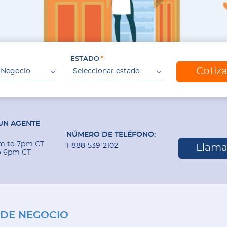
ESTADO
Cotiz
 Negocio
Seleccionar estado
UN AGENTE
NÚMERO DE TELÉFONO:
am to 7pm CT
1-888-539-2102
Llama
o 6pm CT
 DE NEGOCIO