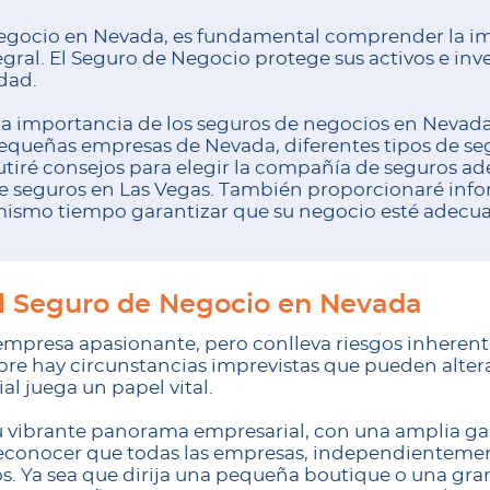
egocio en Nevada, es fundamental comprender la im
ral. El Seguro de Negocio protege sus activos e inv
dad.
é la importancia de los seguros de negocios en Nevada
pequeñas empresas de Nevada, diferentes tipos de s
utiré consejos para elegir la compañía de seguros 
e seguros en Las Vegas. También proporcionaré info
 mismo tiempo garantizar que su negocio esté adec
el Seguro de Negocio en Nevada
 empresa apasionante, pero conlleva riesgos inheren
pre hay circunstancias imprevistas que pueden altera
l juega un papel vital.
 vibrante panorama empresarial, con una amplia gam
econocer que todas las empresas, independienteme
os. Ya sea que dirija una pequeña boutique o una gr