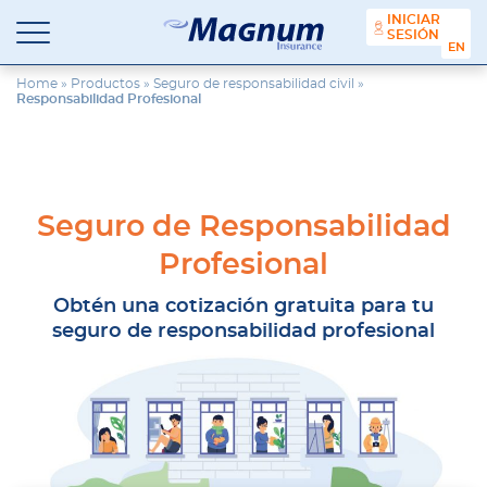
contenido
INICIAR
SESIÓN
ENGL
Seguros
Agencia
Magnum
de
Home
»
Productos
»
Seguro de responsabilidad civil
»
Responsabilidad Profesional
Seguros
en
Chicago
y
Suburbios
Seguro de Responsabilidad
Profesional
Obtén una cotización gratuita para tu
seguro de responsabilidad profesional