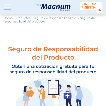
contenido
INICIAR
SESIÓN
ENGL
Seguros
Agencia
Magnum
de
Home
»
Productos
»
Seguro de responsabilidad civil
»
Seguro de
responsabilidad del producto
Seguros
en
Chicago
y
Suburbios
Seguro de Responsabilidad
del Producto
Obtén una cotización gratuita para tu
seguro de responsabilidad del producto