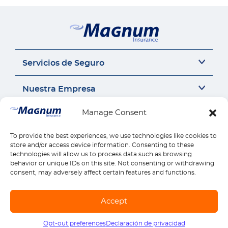
Servicios de Seguro
Seguro del auto
Nuestra Empresa
Seguro Sr22
Seguro de Motocicleta
Acerca de Nosotros
Manage Consent
Contáctanos
Seguro de Auto Comercial
Perspectivas de Seguros
Responsabilidad Civil General
Carrera
To provide the best experiences, we use technologies like cookies to
Contáctanos
Enlaces Rápidos
Compensación para Trabajadores
store and/or access device information. Consenting to these
Seguros por estado
Llámanos 1-888-539-2102
technologies will allow us to process data such as browsing
Seguro de Vivienda
Reseñas
Reclamos
behavior or unique IDs on this site. Not consenting or withdrawing
Descargar la Aplicación Móvil
Seguro de Salud
Pagos
consent, may adversely affect certain features and functions.
Seguro de Vida
Encontrar Ubicación
Explora todos los productos
© Copyright Magnum Insurance Agency Co., Inc. 2026. All rights reserved. |
Accept
Mapa del sitio
|
Terminos de uso
|
Privacidad y Seguridad
|
Términos de SMS
Opt-out preferences
Declaración de privacidad
Llámanos
1-888-539-2102