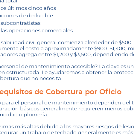
a total
los últimos cinco años
pciones de deducible
subcontratistas
 las operaciones comerciales
nsabilidad civil general comienza alrededor de $500
umenta el costo a aproximadamente $900–$1,400, mi
dores agrega entre $1,200 y $3,500, dependiendo d
personal de mantenimiento accesible? La clave es un
ien estructurada. Le ayudaremos a obtener la protec
obertura que no necesita.
equisitos de Cobertura por Oficio
ro para el personal de mantenimiento dependen del t
eparación básicos generalmente requieren menos cobe
ricidad o plomería.
rimas más altas debido a los mayores riesgos de lesio
segurar un trabajo de techado generalmente es más