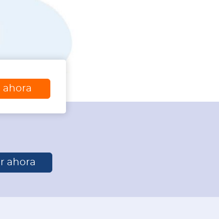
a ahora
r ahora