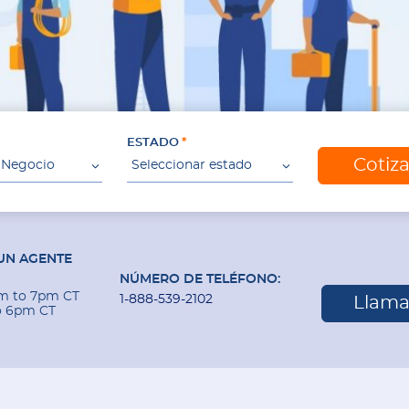
ESTADO
Cotiz
 Negocio
Seleccionar estado
UN AGENTE
NÚMERO DE TELÉFONO:
am to 7pm CT
1-888-539-2102
Llama
o 6pm CT