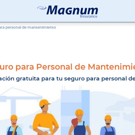
Seguros
Agencia
Magnum
de
ara personal de mantenimiento
Seguros
en
Chicago
y
Suburbios
uro para Personal de Mantenimi
ación gratuita para tu seguro para personal 