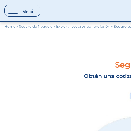
contenido
Menú
Home
»
Seguro de Negocio
»
Explorar seguros por profesión
»
Seguro p
Seg
Obtén una cotiz