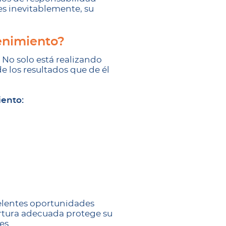
es inevitablemente, su
enimiento?
No solo está realizando
e los resultados que de él
iento:
celentes oportunidades
bertura adecuada protege su
es.