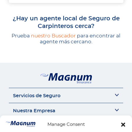
¿Hay un agente local de Seguro de
Carpinteros cerca?
Prueba
nuestro Buscador
para encontrar al
agente más cercano.
Servicios de Seguro
Seguro del auto
Nuestra Empresa
Seguro Sr22
Seguro de Motocicleta
Acerca de Nosotros
Manage Consent
Contáctanos
Seguro de Auto Comercial
Perspectivas de Seguros