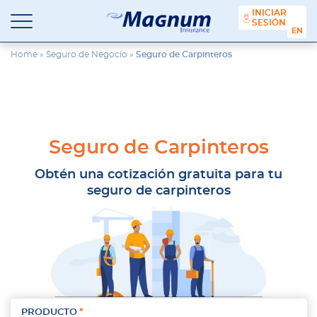
contenido
INICIAR
SESIÓN
ENGL
Seguros
Agencia
Magnum
de
Home
»
Seguro de Negocio
»
Seguro de Carpinteros
Seguros
en
Chicago
y
Suburbios
Seguro de Carpinteros
Obtén una cotización gratuita para tu
seguro de carpinteros
PRODUCTO