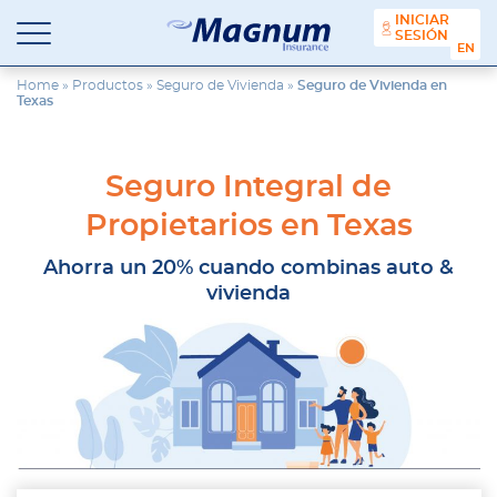
contenido
INICIAR
SESIÓN
ENGL
Seguros
Agencia
Magnum
de
Home
»
Productos
»
Seguro de Vivienda
»
Seguro de Vivienda en
Texas
Seguros
en
Chicago
y
Seguro Integral de
Suburbios
Propietarios en Texas
Ahorra un 20% cuando combinas auto &
vivienda