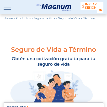
contenido
INICIAR
SESIÓN
ENGL
Seguros
Agencia
Magnum
de
Home
»
Productos
»
Seguro de Vida
»
Seguro de Vida a Término
Seguros
en
Chicago
y
Suburbios
Seguro de Vida a Término
Obtén una cotización gratuita para tu
seguro de vida