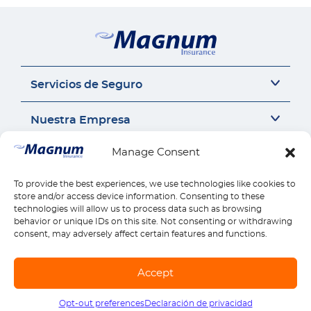
Servicios de Seguro
Seguro del auto
Nuestra Empresa
Seguro Sr22
Seguro de Motocicleta
Acerca de Nosotros
Manage Consent
Contáctanos
Seguro de Auto Comercial
Perspectivas de Seguros
Responsabilidad Civil General
Carrera
Contáctanos
To provide the best experiences, we use technologies like cookies to
Enlaces Rápidos
Compensación para Trabajadores
Seguros por estado
store and/or access device information. Consenting to these
Llámanos 1-888-539-2102
technologies will allow us to process data such as browsing
Seguro de Vivienda
Reseñas
Reclamos
behavior or unique IDs on this site. Not consenting or withdrawing
Descargar la Aplicación Móvil
Seguro de Salud
Pagos
consent, may adversely affect certain features and functions.
Seguro de Vida
Encontrar Ubicación
Explora todos los productos
© Copyright Magnum Insurance Agency Co., Inc. 2026. All rights reserved. |
Accept
Mapa del sitio
|
Terminos de uso
|
Privacidad y Seguridad
|
Términos de SMS
Opt-out preferences
Declaración de privacidad
Llámanos
1-888-539-2102