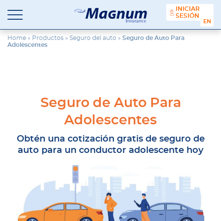
contenido
INICIAR
SESIÓN
ENGL
Seguros
Agencia
Magnum
de
Home
»
Productos
»
Seguro del auto
»
Seguro de Auto Para
Adolescentes
Seguros
en
Chicago
y
Suburbios
Seguro de Auto Para
Adolescentes
Obtén una cotización gratis de seguro de
auto para un conductor adolescente hoy