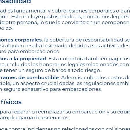
sabilidad
dad es fundamental y cubre lesiones corporales o dañ
ión. Esto incluye gastos médicos, honorarios legales
de otra persona, lo que lo convierte en un componen
xico.
iones corporales
: la cobertura de responsabilidad se
 si alguien resulta lesionado debido a sus actividade
guro para embarcaciones.
ños a la propiedad
: Esta cobertura también paga los
, incluidos los honorarios legales relacionados con 
e tener un seguro de barco a todo riesgo.
rrames de combustible
: Además, cubre los costos d
ble, un aspecto crucial dadas las regulaciones ambi
un seguro exhaustivo para embarcaciones.
físicos
l para reparar o reemplazar su embarcación y su equ
 amplia gama de escenarios.
tege contra incidentes no relacionados con colisione