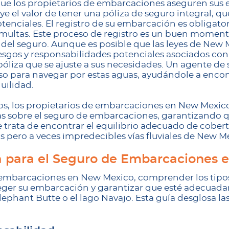
ue los propietarios de embarcaciones aseguren sus 
e el valor de tener una póliza de seguro integral, q
tenciales. El registro de su embarcación es obligat
 multas. Este proceso de registro es un buen moment
 del seguro. Aunque es posible que las leyes de New 
esgos y responsabilidades potenciales asociados con
póliza que se ajuste a sus necesidades. Un agente d
oso para navegar por estas aguas, ayudándole a encon
uilidad.
tos, los propietarios de embarcaciones en New Mexi
s sobre el seguro de embarcaciones, garantizando q
e trata de encontrar el equilibrio adecuado de cobe
 pero a veces impredecibles vías fluviales de New M
ra para el Seguro de Embarcaciones
a embarcaciones en New Mexico, comprender los tipo
eger su embarcación y garantizar que esté adecuad
lephant Butte o el lago Navajo. Esta guía desglosa la