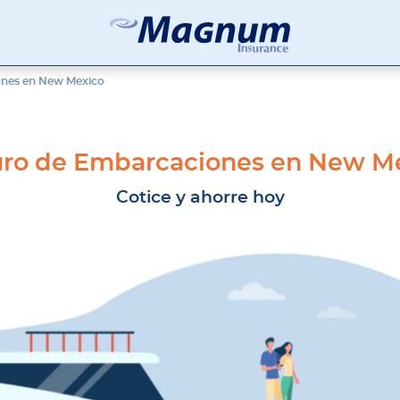
Seguros
Agencia
Magnum
de
ones en New Mexico
Seguros
en
Chicago
y
ro de Embarcaciones en New M
Suburbios
Cotice y ahorre hoy