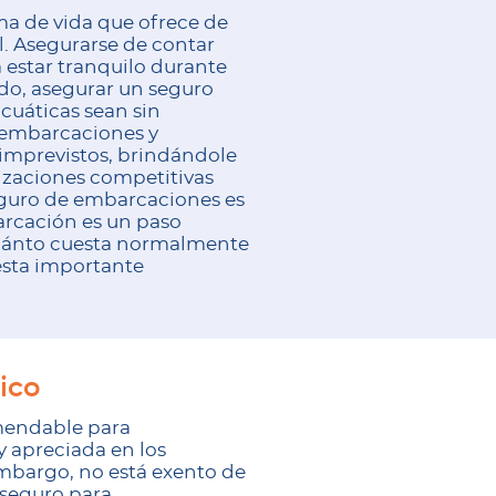
ma de vida que ofrece de
l. Asegurarse de contar
estar tranquilo durante
ndo, asegurar un seguro
cuáticas sean sin
a embarcaciones y
imprevistos, brindándole
tizaciones competitivas
eguro de embarcaciones es
arcación es un paso
cuánto cuesta normalmente
esta importante
ico
omendable para
 apreciada en los
 embargo, no está exento de
 seguro para