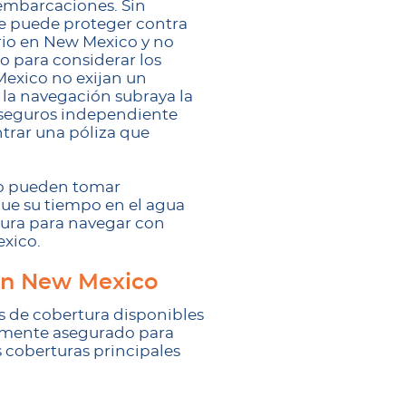
embarcaciones. Sin
ue puede proteger contra
orio en New Mexico y no
o para considerar los
Mexico no exijan un
 la navegación subraya la
e seguros independiente
trar una póliza que
co pueden tomar
ue su tiempo en el agua
rtura para navegar con
exico.
 en New Mexico
s de cobertura disponibles
amente asegurado para
s coberturas principales