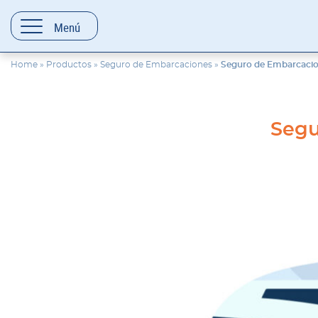
contenido
Menú
Home
»
Productos
»
Seguro de Embarcaciones
»
Seguro de Embarcaci
Segu