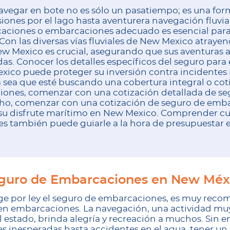
navegar en bote no es sólo un pasatiempo; es una for
iones por el lago hasta aventurera navegación fluvia
aciones o embarcaciones adecuado es esencial para 
 Con las diversas vías fluviales de New Mexico atraye
 Mexico es crucial, asegurando que sus aventuras a
as. Conocer los detalles específicos del seguro par
ico puede proteger su inversión contra incidentes 
a sea que esté buscando una cobertura integral o co
iones, comenzar con una cotización detallada de s
cho, comenzar con una cotización de seguro de emb
r su disfrute marítimo en New Mexico. Comprender 
s también puede guiarle a la hora de presupuestar 
guro de Embarcaciones en New Méx
ge por ley el seguro de embarcaciones, es muy rec
 en embarcaciones. La navegación, una actividad muy
el estado, brinda alegría y recreación a muchos. Sin
es inesperadas hasta accidentes en el agua, tener un