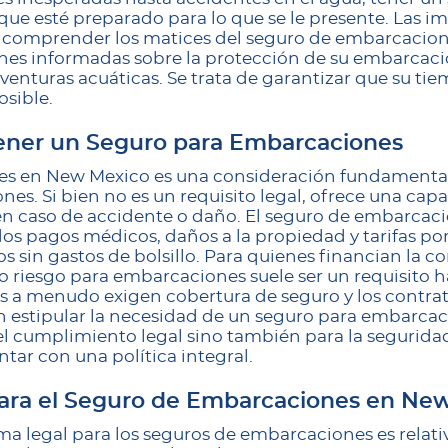
ue esté preparado para lo que se le presente. Las im
y comprender los matices del seguro de embarcacio
ones informadas sobre la protección de su embarcació
venturas acuáticas. Se trata de garantizar que su ti
osible.
tener un Seguro para Embarcaciones
es en New Mexico es una consideración fundamental
es. Si bien no es un requisito legal, ofrece una cap
en caso de accidente o daño. El seguro de embarcac
dos pagos médicos, daños a la propiedad y tarifas por
os sin gastos de bolsillo. Para quienes financian la
riesgo para embarcaciones suele ser un requisito ha
s a menudo exigen cobertura de seguro y los contr
 estipular la necesidad de un seguro para embarcac
l cumplimiento legal sino también para la seguridad
ntar con una política integral.
 para el Seguro de Embarcaciones en Ne
a legal para los seguros de embarcaciones es relat