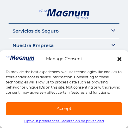
Servicios de Seguro
Seguro del auto
Nuestra Empresa
Seguro Sr22
Seguro de Motocicleta
Acerca de Nosotros
Manage Consent
Contáctanos
Seguro de Auto Comercial
Perspectivas de Seguros
Responsabilidad Civil General
Carrera
To provide the best experiences, we use technologies like cookies to
Contáctanos
Enlaces Rápidos
Compensación para Trabajadores
store and/or access device information. Consenting to these
Seguros por estado
Llámanos 1-888-539-2102
technologies will allow us to process data such as browsing
Seguro de Vivienda
Reseñas
Reclamos
behavior or unique IDs on this site. Not consenting or withdrawing
Descargar la Aplicación Móvil
Seguro de Salud
Pagos
consent, may adversely affect certain features and functions.
Seguro de Vida
Encontrar Ubicación
Explora todos los productos
© Copyright Magnum Insurance Agency Co., Inc. 2026. All rights reserved. |
Accept
Mapa del sitio
|
Terminos de uso
|
Privacidad y Seguridad
|
Términos de SMS
Opt-out preferences
Declaración de privacidad
Llámanos
1-888-539-2102