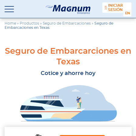
contenido
INICIAR
SESIÓN
ENGL
Seguros
Agencia
Magnum
de
Home
»
Productos
»
Seguro de Embarcaciones
»
Seguro de
Embarcaciones en Texas
Seguros
en
Chicago
y
Seguro de Embarcarciones en
Suburbios
Texas
Cotice y ahorre hoy