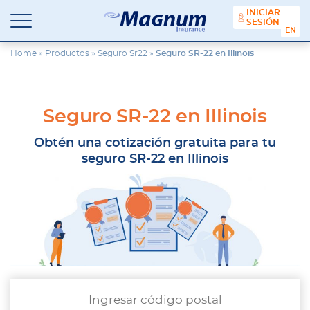
contenido
INICIAR
SESIÓN
ENGL
Seguros
Agencia
Magnum
de
Home
»
Productos
»
Seguro Sr22
»
Seguro SR-22 en Illinois
Seguros
en
Chicago
y
Seguro SR-22 en Illinois
Suburbios
Obtén una cotización gratuita para tu
seguro SR-22 en Illinois