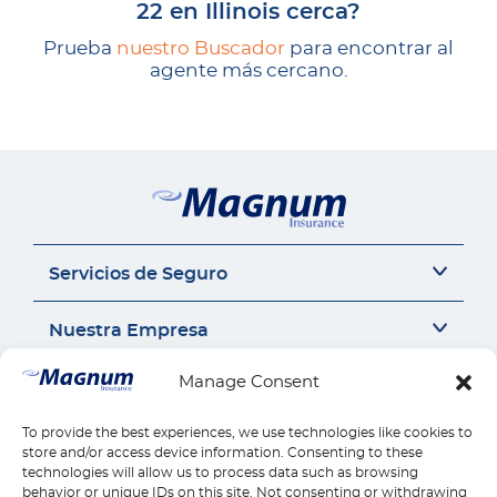
22 en Illinois cerca?
Prueba
nuestro Buscador
para encontrar al
agente más cercano.
Servicios de Seguro
Seguro del auto
Nuestra Empresa
Seguro Sr22
Seguro de Motocicleta
Acerca de Nosotros
Manage Consent
Contáctanos
Seguro de Auto Comercial
Perspectivas de Seguros
Responsabilidad Civil General
Carrera
Contáctanos
To provide the best experiences, we use technologies like cookies to
Enlaces Rápidos
Compensación para Trabajadores
Seguros por estado
store and/or access device information. Consenting to these
Llámanos 1-888-539-2102
technologies will allow us to process data such as browsing
Seguro de Vivienda
Reseñas
Reclamos
behavior or unique IDs on this site. Not consenting or withdrawing
Descargar la Aplicación Móvil