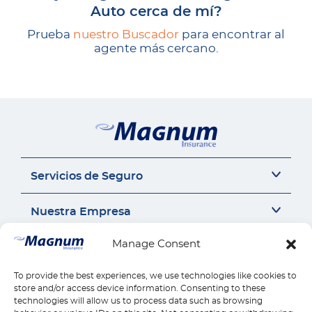
Auto cerca de mí?
Prueba
nuestro Buscador
para encontrar al
agente más cercano.
Servicios de Seguro
Seguro del auto
Nuestra Empresa
Seguro Sr22
Seguro de Motocicleta
Acerca de Nosotros
Manage Consent
Contáctanos
Seguro de Auto Comercial
Perspectivas de Seguros
Responsabilidad Civil General
Carrera
Contáctanos
To provide the best experiences, we use technologies like cookies to
Enlaces Rápidos
Compensación para Trabajadores
Seguros por estado
store and/or access device information. Consenting to these
Llámanos 1-888-539-2102
technologies will allow us to process data such as browsing
Seguro de Vivienda
Reseñas
Reclamos