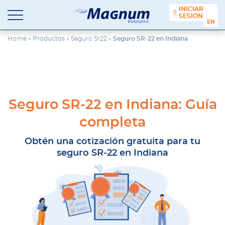
contenido
INICIAR
SESIÓN
ENGL
Seguros
Agencia
Magnum
de
Home
»
Productos
»
Seguro Sr22
»
Seguro SR-22 en Indiana
Seguros
en
Chicago
y
Suburbios
Seguro SR-22 en Indiana: Guía
completa
Obtén una cotización gratuita para tu
seguro SR-22 en Indiana