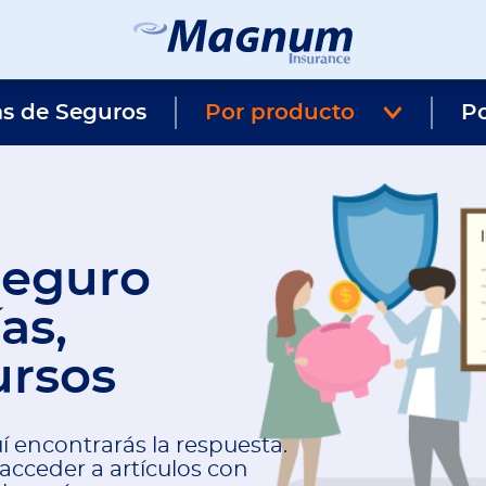
Seguros
Agencia
Magnum
de
as de Seguros
Por producto
Seguros
P
en
Chicago
y
Suburbios
seguro
as,
ursos
í encontrarás la respuesta.
acceder a artículos con