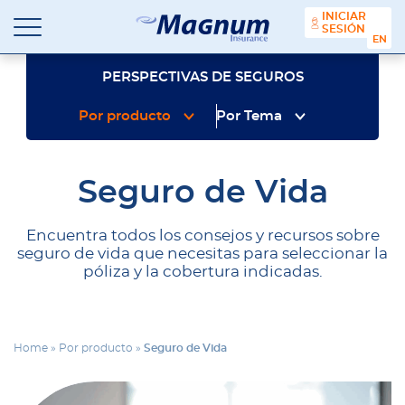
contenido
INICIAR
SESIÓN
ENGL
Seguros
Agencia
Magnum
de
PERSPECTIVAS DE SEGUROS
Seguros
en
Por producto
Por Tema
Chicago
y
Suburbios
Seguro de Vida
Encuentra todos los consejos y recursos sobre
seguro de vida que necesitas para seleccionar la
póliza y la cobertura indicadas.
Home
»
Por producto
»
Seguro de Vida