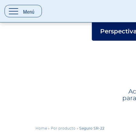
contenido
Menú
Perspectiv
Ac
para
Home
»
Por producto
»
Seguro SR-22