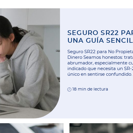
SEGURO SR22 PA
UNA GUÍA SENCI
DINERO
Seguro SR22 para No Propieta
Dinero Seamos honestos: trata
abrumador, especialmente cua
indicado que necesita un SR-2
único en sentirse confundido. 
extraño pagar…
18 min de lectura