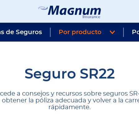
Seguros
Agencia
Magnum
de
as de Seguros
Por producto
Seguros
P
en
Chicago
y
Suburbios
Seguro SR22
cede a consejos y recursos sobre seguros SR
 obtener la póliza adecuada y volver a la carr
rápidamente.