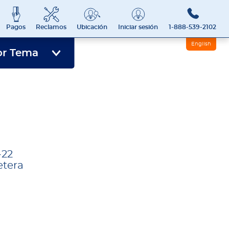
Pagos
Reclamos
Ubicación
Iniciar sesión
1-888-539-2102
English
or Tema
‑22
etera