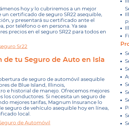
Il
llámenos hoy y lo cubriremos a un mejor
S
un certificado de seguro SR22 asequible,
Il
n, y presentará su certificado ante el
P
a, por teléfono o en persona. Ya sea
Il
res precios en el seguro SR22 para todos en
F
Pro
seguro Sr22
S
n de tu Seguro de Auto en Isla
S
S
A
bertura de seguro de automóvil asequible
S
res de Blue Island, Illinois,
ro e historial de manejo. Ofrecemos mejores
S
os los conductores. Si necesita un seguro de
S
ando mejores tarifas, Magnum Insurance lo
P
e seguro de vehículo asequible hoy en línea,
ficado local.
S
Seguro de Automóvil
S