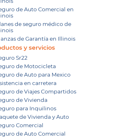
linois
eguro de Auto Comercial en
linois
lanes de seguro médico de
linois
ianzas de Garantía en Illinois
ductos y servicios
eguro Sr22
eguro de Motocicleta
eguro de Auto para Mexico
sistencia en carretera
eguro de Viajes Compartidos
eguro de Vivienda
eguro para Inquilinos
aquete de Vivienda y Auto
eguro Comercial
eguro de Auto Comercial