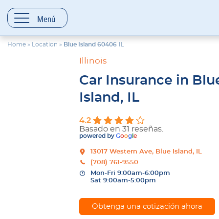
contenido
Menú
Home
»
Location
»
Blue Island 60406 IL
Illinois
Car Insurance in Blu
Island, IL
4.2
Basado en 31 reseñas.
powered by
G
o
o
g
l
e
13017 Western Ave, Blue Island, IL
(708) 761-9550
Mon-Fri 9:00am-6:00pm
Sat 9:00am-5:00pm
Obtenga una cotización ahora