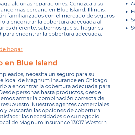
c
 paga algunas reparaciones. Conozca a su
ce más cercano en Blue Island, Illinois.
F
tán familiarizados con el mercado de seguros
S
lo a encontrar la cobertura adecuada al
ar es diferente, sabemos que su hogar es
S
d para encontrar la cobertura adecuada,
 de hogar
 en Blue Island
empleados, necesita un seguro para su
nte local de Magnum Insurance en Chicago
o a encontrar la cobertura adecuada para
 Desde personas hasta productos, desde
demos armar la combinación correcta de
 presupuesto. Nuestros agentes comerciales
o y buscarán las opciones de cobertura
tisfacer las necesidades de su negocio.
 local de Magnum Insurance 13017 Western