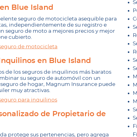
S
en Blue Island
P
lente seguro de motocicleta asequible para
C
stas, independientemente de su registro e
S
 un seguro de moto a mejores precios y mejor
R
ene cubierto.
S
seguro de motocicleta
R
nquilinos en Blue Island
S
S
 de los seguros de inquilinos más baratos
M
ombinar su seguro de automóvil con un
un seguro de hogar, Magnum Insurance puede
M
uiler muy atractivas.
M
eguro para inquilinos
M
S
onalizado de Propietario de
S
F
F
enda protege sus pertenencias, pero agrega