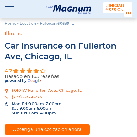
contenido
INICIAR
SESIÓN
Seguros
Agencia
ENGL
Magnum
de
Seguros
Home
»
Location
»
Fullerton 60639 IL
en
Illinois
Chicago
y
Car Insurance on Fullerton
Suburbios
Ave, Chicago, IL
4.2
Basado en 165 reseñas.
powered by
G
o
o
g
l
e
5010 W Fullerton Ave., Chicago, IL
(773) 622-6773
Mon-Fri 9:00am-7:00pm
Sat 9:00am-6:00pm
Sun 10:00am-4:00pm
Obtenga una cotización ahora