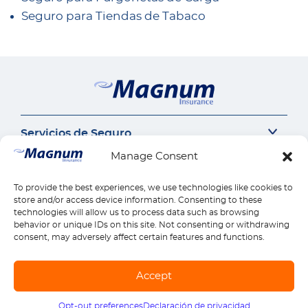
Seguro para Tiendas de Tabaco
Servicios de Seguro
Seguro del auto
Manage Consent
Nuestra Empresa
Seguro Sr22
Acerca de Nosotros
Contáctanos
Seguro de Motocicleta
To provide the best experiences, we use technologies like cookies to
Perspectivas de Seguros
Seguro de Auto Comercial
Contáctanos
store and/or access device information. Consenting to these
Enlaces Rápidos
Carrera
technologies will allow us to process data such as browsing
Responsabilidad Civil General
Llámanos 1-888-539-2102
Reclamos
Seguros por estado
behavior or unique IDs on this site. Not consenting or withdrawing
Compensación para Trabajadores
Pagos
consent, may adversely affect certain features and functions.
Descargar la Aplicación Móvil
Reseñas
Seguro de Vivienda
Encontrar Ubicación
Seguro de Salud
© Copyright Magnum Insurance Agency Co., Inc. 2026. All rights reserved. |
Accept
Seguro de Vida
Mapa del sitio
|
Terminos de uso
|
Privacidad y Seguridad
|
Términos de SMS
Explora todos los productos
Opt-out preferences
Declaración de privacidad