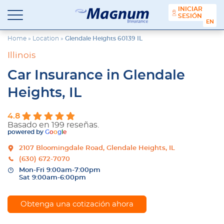
contenido
INICIAR
SESIÓN
Seguros
Agencia
ENGL
Magnum
de
Seguros
Home
»
Location
»
Glendale Heights 60139 IL
en
Illinois
Chicago
y
Car Insurance in Glendale
Suburbios
Heights, IL
4.8
Basado en 199 reseñas.
powered by
G
o
o
g
l
e
2107 Bloomingdale Road, Glendale Heights, IL
(630) 672-7070
Mon-Fri 9:00am-7:00pm
Sat 9:00am-6:00pm
Obtenga una cotización ahora