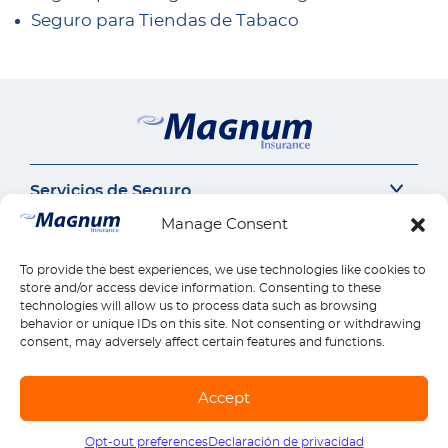
Seguro para Tiendas de Tabaco
Servicios de Seguro
Seguro del auto
Manage Consent
Nuestra Empresa
Seguro Sr22
Acerca de Nosotros
Contáctanos
Seguro de Motocicleta
To provide the best experiences, we use technologies like cookies to
Perspectivas de Seguros
Seguro de Auto Comercial
Contáctanos
store and/or access device information. Consenting to these
Enlaces Rápidos
Carrera
technologies will allow us to process data such as browsing
Responsabilidad Civil General
Llámanos 1-888-539-2102
Reclamos
Seguros por estado
behavior or unique IDs on this site. Not consenting or withdrawing
Compensación para Trabajadores
Pagos
consent, may adversely affect certain features and functions.
Descargar la Aplicación Móvil
Reseñas
Seguro de Vivienda
Encontrar Ubicación
Seguro de Salud
© Copyright Magnum Insurance Agency Co., Inc. 2026. All rights reserved. |
Accept
Seguro de Vida
Mapa del sitio
|
Terminos de uso
|
Privacidad y Seguridad
|
Términos de SMS
Explora todos los productos
Opt-out preferences
Declaración de privacidad
Llámanos
1-888-539-2102