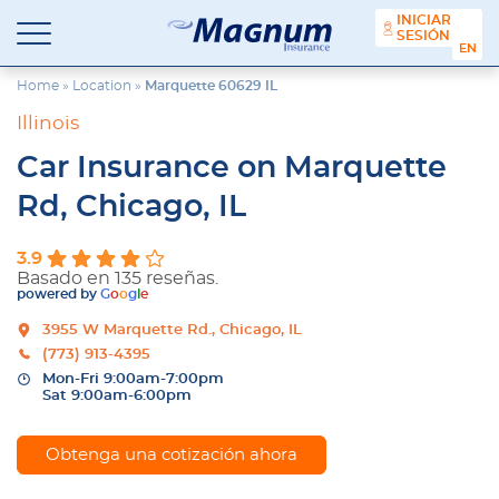
contenido
INICIAR
SESIÓN
Seguros
Agencia
ENGL
Magnum
de
Seguros
Home
»
Location
»
Marquette 60629 IL
en
Illinois
Chicago
y
Car Insurance on Marquette
Suburbios
Rd, Chicago, IL
3.9
Basado en 135 reseñas.
powered by
G
o
o
g
l
e
3955 W Marquette Rd., Chicago, IL
(773) 913-4395
Mon-Fri 9:00am-7:00pm
Sat 9:00am-6:00pm
Obtenga una cotización ahora