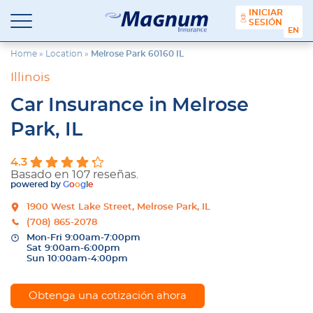
contenido
INICIAR
SESIÓN
Seguros
Agencia
ENGL
Magnum
de
Seguros
Home
»
Location
»
Melrose Park 60160 IL
en
Illinois
Chicago
y
Car Insurance in Melrose
Suburbios
Park, IL
4.3
Basado en 107 reseñas.
powered by
G
o
o
g
l
e
1900 West Lake Street, Melrose Park, IL
(708) 865-2078
Mon-Fri 9:00am-7:00pm
Sat 9:00am-6:00pm
Sun 10:00am-4:00pm
Obtenga una cotización ahora