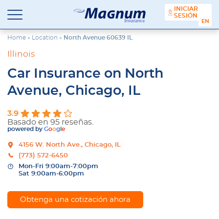
contenido
INICIAR
SESIÓN
Seguros
Agencia
ENGL
Magnum
de
Seguros
Home
»
Location
»
North Avenue 60639 IL
en
Illinois
Chicago
y
Car Insurance on North
Suburbios
Avenue, Chicago, IL
3.9
Basado en 95 reseñas.
powered by
G
o
o
g
l
e
4156 W. North Ave., Chicago, IL
(773) 572-6450
Mon-Fri 9:00am-7:00pm
Sat 9:00am-6:00pm
Obtenga una cotización ahora