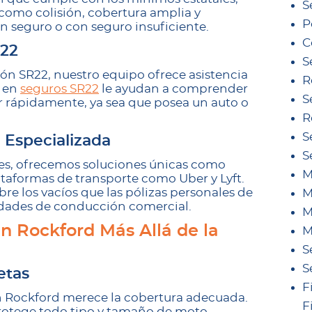
S
como colisión, cobertura amplia y
P
n seguro o con seguro insuficiente.
C
R22
S
n SR22, nuestro equipo ofrece asistencia
R
s en
seguros SR22
le ayudan a comprender
S
cir rápidamente, ya sea que posea un auto o
R
S
 Especializada
S
ales, ofrecemos soluciones únicas como
M
taformas de transporte como Uber y Lyft.
bre los vacíos que las pólizas personales de
M
idades de conducción comercial.
M
n Rockford Más Allá de la
M
S
S
etas
F
 Rockford merece la cobertura adecuada.
F
otege todo tipo y tamaño de moto,