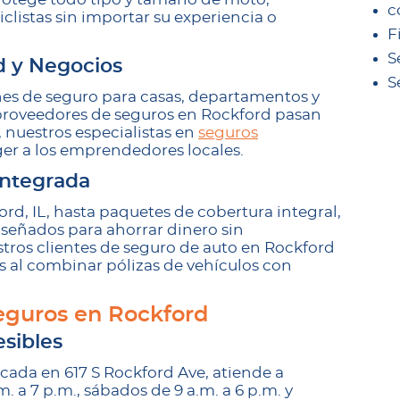
c
listas sin importar su experiencia o
F
S
d y Negocios
S
nes de seguro para casas, departamentos y
proveedores de seguros en Rockford pasan
 nuestros especialistas en
seguros
er a los emprendedores locales.
Integrada
rd, IL, hasta paquetes de cobertura integral,
eñados para ahorrar dinero sin
ros clientes de seguro de auto en Rockford
os al combinar pólizas de vehículos con
eguros en Rockford
esibles
cada en 617 S Rockford Ave, atiende a
m. a 7 p.m., sábados de 9 a.m. a 6 p.m. y