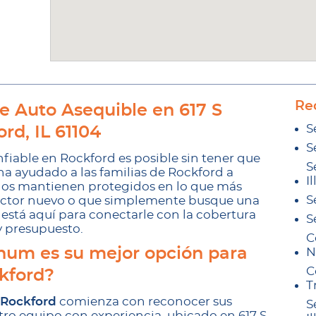
Re
e Auto Asequible en 617 S
S
rd, IL 61104
S
fiable en Rockford es posible sin tener que
S
 ayudado a las familias de Rockford a
Il
 los mantienen protegidos en lo que más
S
uctor nuevo o que simplemente busque una
l está aquí para conectarle con la cobertura
S
y presupuesto.
C
um es su mejor opción para
N
C
kford?
T
 Rockford
comienza con reconocer sus
S
tro equipo con experiencia, ubicado en 617 S