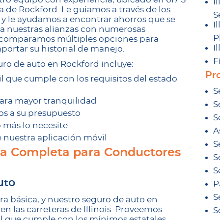
Il
a de Rockford. Le guiamos a través de los
S
is y le ayudamos a encontrar ahorros que se
Il
s a nuestras alianzas con numerosas
P
”, comparamos múltiples opciones para
Il
importar su historial de manejo.
F
uro de auto en Rockford incluye:
Pro
l que cumple con los requisitos del estado
S
ara mayor tranquilidad
S
os a su presupuesto
S
 más lo necesite
A
de nuestra aplicación móvil
S
ra Completa para Conductores
S
S
uto
P
S
a básica, y nuestro seguro de auto en
en las carreteras de Illinois. Proveemos
S
il que cumple con los mínimos estatales,