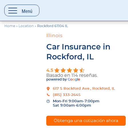
contenido
Menú
Home
»
Location
»
Rockford 61104 IL
Illinois
Car Insurance in
Rockford, IL
4.5
Basado en 114 reseñas.
powered by
G
o
o
g
l
e
617 S Rockford Ave., Rockford, IL
(815) 333-2645
Mon-Fri 9:00am-7:00pm
Sat 9:00am-6:00pm
Obtenga una cotización ahora