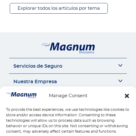
Explorar todos los artículos por tema
Servicios de Seguro
Seguro del auto
Nuestra Empresa
Seguro Sr22
Seguro de Motocicleta
Acerca de Nosotros
Manage Consent
Contáctanos
Seguro de Auto Comercial
Perspectivas de Seguros
Responsabilidad Civil General
Carrera
To provide the best experiences, we use technologies like cookies to
Contáctanos
Enlaces Rápidos
Compensación para Trabajadores
store and/or access device information. Consenting to these
Seguros por estado
Llámanos 1-888-539-2102
technologies will allow us to process data such as browsing
Seguro de Vivienda
Reseñas
Reclamos
behavior or unique IDs on this site. Not consenting or withdrawing
Descargar la Aplicación Móvil
Seguro de Salud
Pagos
consent, may adversely affect certain features and functions.