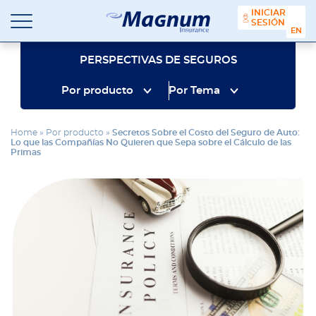
contenido
INICIAR
SESIÓN
ENGL
Seguros
Agencia
Magnum
de
PERSPECTIVAS DE SEGUROS
Seguros
en
Por producto
Por Tema
Chicago
y
Suburbios
Home
»
Por producto
»
Secretos Sobre el Costo del Seguro de Auto:
Lo que las Compañías No Quieren que Sepa sobre el Cálculo de las
Primas