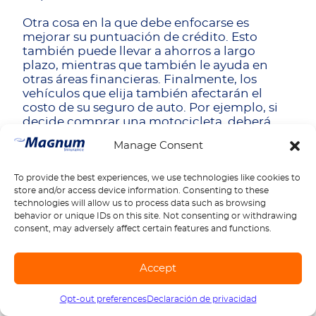
Otra cosa en la que debe enfocarse es
mejorar su puntuación de crédito. Esto
también puede llevar a ahorros a largo
plazo, mientras que también le ayuda en
otras áreas financieras. Finalmente, los
vehículos que elija también afectarán el
costo de su seguro de auto. Por ejemplo, si
decide comprar una motocicleta, deberá
agregar el
seguro de motocicleta
a su
Manage Consent
presupuesto, pero también se trata de
pensar en el automóvil que maneja. ¿Tiene
características de seguridad? Si está
To provide the best experiences, we use technologies like cookies to
store and/or access device information. Consenting to these
considerando comprar un vehículo nuevo,
technologies will allow us to process data such as browsing
tenga en cuenta los costos del seguro tanto
behavior or unique IDs on this site. Not consenting or withdrawing
como el vehículo en sí.
consent, may adversely affect certain features and functions.
Y recuerde, ser leal no siempre trabaja a su
favor en el mundo del seguro. Sí, algunas
Accept
compañías lo valoran y recompensan a sus
clientes a largo plazo con descuentos. Sin
Opt-out preferences
Declaración de privacidad
Llámanos
1-888-539-2102
embargo, encontrará muchas otras que