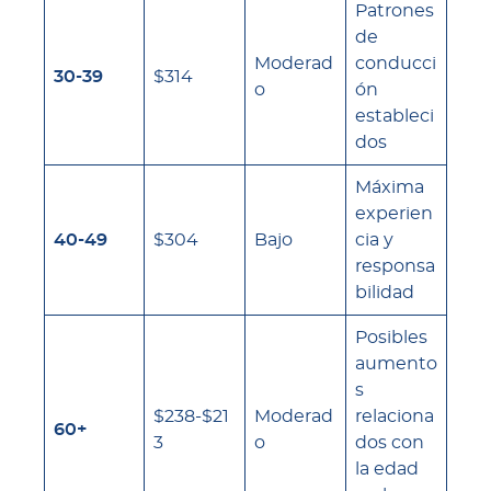
Patrones
de
Moderad
conducci
30-39
$314
o
ón
estableci
dos
Máxima
experien
40-49
$304
Bajo
cia y
responsa
bilidad
Posibles
aumento
s
$238-$21
Moderad
relaciona
60+
3
o
dos con
la edad