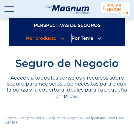
contenido
INICIAR
SESIÓN
ENGL
Seguros
Agencia
Magnum
de
PERSPECTIVAS DE SEGUROS
Seguros
en
Por producto
Por Tema
Chicago
y
Suburbios
Seguro de Negocio
Accede a todos los consejos y recursos sobre
seguro para negocios que necesitas para elegir
la póliza y la cobertura ideales para tu pequeña
empresa.
Home
»
Por producto
»
Seguro de Negocio
»
Responsabilidad Civil
General