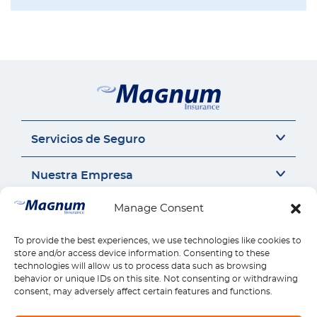
Servicios de Seguro
Seguro del auto
Nuestra Empresa
Seguro Sr22
Seguro de Motocicleta
Acerca de Nosotros
Manage Consent
Contáctanos
Seguro de Auto Comercial
Perspectivas de Seguros
Responsabilidad Civil General
Carrera
To provide the best experiences, we use technologies like cookies to
Contáctanos
Enlaces Rápidos
Compensación para Trabajadores
store and/or access device information. Consenting to these
Seguros por estado
Llámanos 1-888-539-2102
technologies will allow us to process data such as browsing
Seguro de Vivienda
Reseñas
Reclamos
behavior or unique IDs on this site. Not consenting or withdrawing
Descargar la Aplicación Móvil
Seguro de Salud
Pagos
consent, may adversely affect certain features and functions.
Seguro de Vida
Encontrar Ubicación