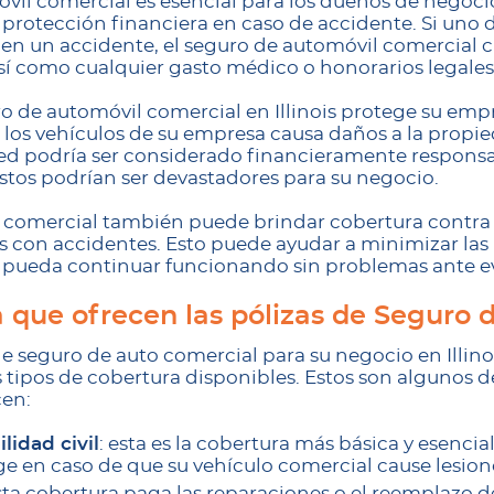
vil comercial es esencial para los dueños de negocio
protección financiera en caso de accidente. Si uno d
en un accidente, el seguro de automóvil comercial c
sí como cualquier gasto médico o honorarios legales
ro de automóvil comercial en Illinois protege su em
 los vehículos de su empresa causa daños a la propi
ted podría ser considerado financieramente responsa
stos podrían ser devastadores para su negocio.
 comercial también puede brindar cobertura contra 
s con accidentes. Esto puede ayudar a minimizar las 
o pueda continuar funcionando sin problemas ante e
a que ofrecen las pólizas de Seguro 
de seguro de auto comercial para su negocio en Illino
tipos de cobertura disponibles. Estos son algunos de
en:
lidad civil
: esta es la cobertura más básica y esenci
ge en caso de que su vehículo comercial cause lesion
esta cobertura paga las reparaciones o el reemplazo d