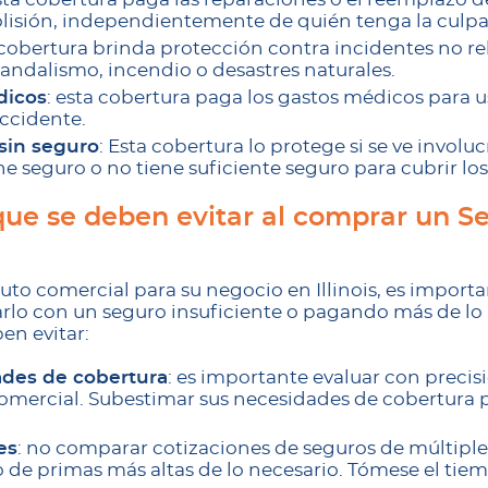
lisión, independientemente de quién tenga la culpa
a cobertura brinda protección contra incidentes no r
andalismo, incendio o desastres naturales.
dicos
: esta cobertura paga los gastos médicos para us
accidente.
sin seguro
: Esta cobertura lo protege si se ve invol
e seguro o no tiene suficiente seguro para cubrir lo
ue se deben evitar al comprar un S
to comercial para su negocio en Illinois, es importan
o con un seguro insuficiente o pagando más de lo 
en evitar:
ades de cobertura
: es importante evaluar con precis
omercial. Subestimar sus necesidades de cobertura 
es
: no comparar cotizaciones de seguros de múltipl
o de primas más altas de lo necesario. Tómese el tiem