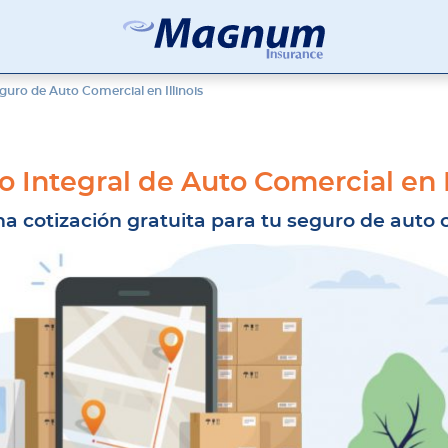
Seguros
Agencia
Magnum
de
guro de Auto Comercial en Illinois
Seguros
en
Chicago
y
 Integral de Auto Comercial en I
Suburbios
a cotización gratuita para tu seguro de auto 