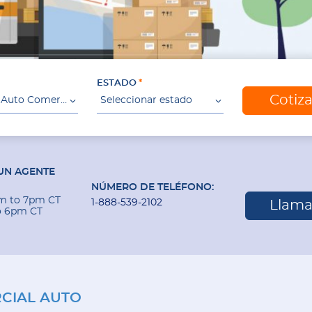
ESTADO
Cotiz
Seguro De Auto Comercial
Seleccionar estado
UN AGENTE
NÚMERO DE TELÉFONO:
am to 7pm CT
1-888-539-2102
Llama
o 6pm CT
CIAL AUTO