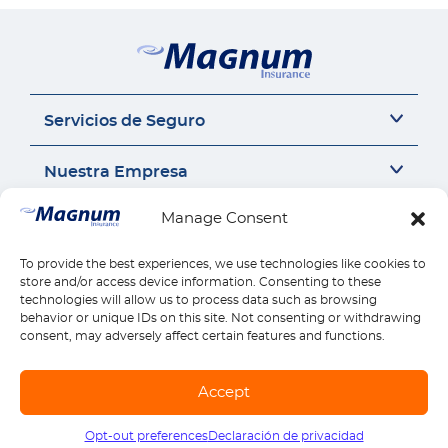
Servicios de Seguro
Seguro del auto
Nuestra Empresa
Seguro Sr22
Seguro de Motocicleta
Acerca de Nosotros
Manage Consent
Contáctanos
Seguro de Auto Comercial
Perspectivas de Seguros
Responsabilidad Civil General
Carrera
Contáctanos
To provide the best experiences, we use technologies like cookies to
Enlaces Rápidos
Compensación para Trabajadores
Seguros por estado
store and/or access device information. Consenting to these
Llámanos 1-888-539-2102
technologies will allow us to process data such as browsing
Seguro de Vivienda
Reseñas
Reclamos
behavior or unique IDs on this site. Not consenting or withdrawing
Descargar la Aplicación Móvil
Seguro de Salud
Pagos
consent, may adversely affect certain features and functions.
Seguro de Vida
Encontrar Ubicación
Explora todos los productos
© Copyright Magnum Insurance Agency Co., Inc. 2026. All rights reserved. |
Accept
Mapa del sitio
|
Terminos de uso
|
Privacidad y Seguridad
|
Términos de SMS
Opt-out preferences
Declaración de privacidad
Llámanos
1-888-539-2102