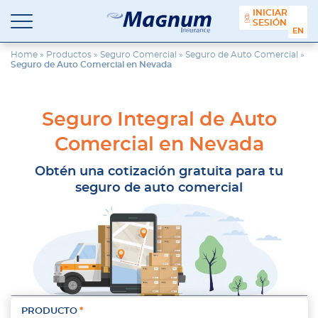
contenido
INICIAR
SESIÓN
ENGL
Seguros
Agencia
Magnum
de
Home
»
Productos
»
Seguro Comercial
»
Seguro de Auto Comercial
»
Seguro de Auto Comercial en Nevada
Seguros
en
Chicago
y
Seguro Integral de Auto
Suburbios
Comercial en Nevada
Obtén una cotización gratuita para tu
seguro de auto comercial
PRODUCTO