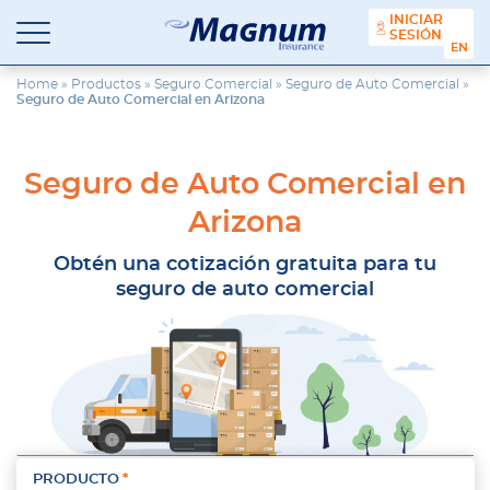
contenido
INICIAR
SESIÓN
ENGL
Seguros
Agencia
Magnum
de
Home
»
Productos
»
Seguro Comercial
»
Seguro de Auto Comercial
»
Seguro de Auto Comercial en Arizona
Seguros
en
Chicago
y
Seguro de Auto Comercial en
Suburbios
Arizona
Obtén una cotización gratuita para tu
seguro de auto comercial
PRODUCTO