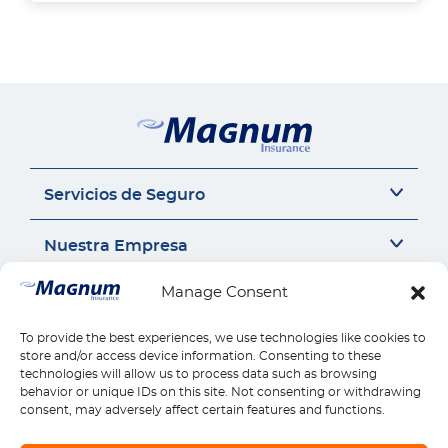
Servicios de Seguro
Seguro del auto
Nuestra Empresa
Seguro Sr22
Seguro de Motocicleta
Acerca de Nosotros
Manage Consent
Contáctanos
Seguro de Auto Comercial
Perspectivas de Seguros
Responsabilidad Civil General
Carrera
Contáctanos
To provide the best experiences, we use technologies like cookies to
Enlaces Rápidos
Compensación para Trabajadores
Seguros por estado
store and/or access device information. Consenting to these
Llámanos 1-888-539-2102
technologies will allow us to process data such as browsing
Seguro de Vivienda
Reseñas
Reclamos
behavior or unique IDs on this site. Not consenting or withdrawing
Descargar la Aplicación Móvil
Seguro de Salud
Pagos
consent, may adversely affect certain features and functions.
Seguro de Vida
Encontrar Ubicación