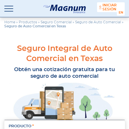
contenido
INICIAR
SESIÓN
ENGL
Seguros
Agencia
Magnum
de
Home
»
Productos
»
Seguro Comercial
»
Seguro de Auto Comercial
»
Seguro de Auto Comercial en Texas
Seguros
en
Chicago
y
Seguro Integral de Auto
Suburbios
Comercial en Texas
Obtén una cotización gratuita para tu
seguro de auto comercial
PRODUCTO