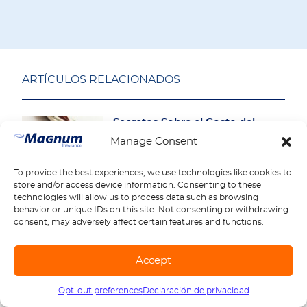
ARTÍCULOS RELACIONADOS
Secretos Sobre el Costo del
Seguro de Auto: Lo que las
Manage Consent
Compañías No Quieren que
Sepa sobre el Cálculo de las
Primas
To provide the best experiences, we use technologies like cookies to
store and/or access device information. Consenting to these
ver más
technologies will allow us to process data such as browsing
behavior or unique IDs on this site. Not consenting or withdrawing
Costo del Seguro de
consent, may adversely affect certain features and functions.
Responsabilidad Civil General:
Deje de Preocuparse y
Empiece a Ganar
Accept
ver más
Opt-out preferences
Declaración de privacidad
Llámanos
1-888-539-2102