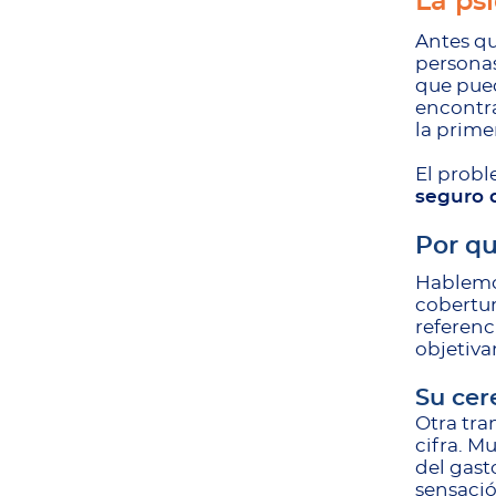
La ps
Antes qu
persona
que pued
encontra
la prime
El probl
seguro 
Por qu
Hablemos
cobertur
referenci
objetiva
Su cer
Otra tra
cifra. M
del gast
sensació