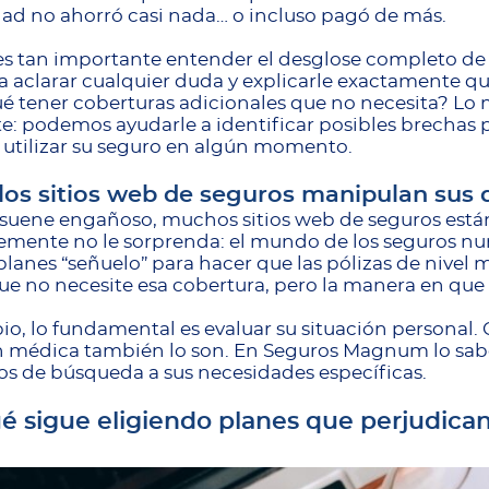
dad no ahorró casi nada… o incluso pagó de más.
es tan importante entender el desglose completo d
a aclarar cualquier duda y explicarle exactamente q
é tener coberturas adicionales que no necesita? Lo
te: podemos ayudarle a identificar posibles brechas
 utilizar su seguro en algún momento.
os sitios web de seguros manipulan sus 
uene engañoso, muchos sitios web de seguros están
mente no le sorprenda: el mundo de los seguros nunc
 planes “señuelo” para hacer que las pólizas de nivel
e no necesite esa cobertura, pero la manera en que s
o, lo fundamental es evaluar su situación personal. 
n médica también lo son. En Seguros Magnum lo sab
os de búsqueda a sus necesidades específicas.
é sigue eligiendo planes que perjudican