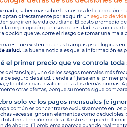
icología detrás de sus decisiones de
e nada, saber más sobre los costos de la atención m
s optan directamente por adquirir un
seguro de vida
en surgir en la vida cotidiana. El costo promedio d
r la mejor opción para sus necesidades es una parte
ra opción que ve, corre el riesgo de tomar una mala 
ema es que existen muchas trampas psicológicas en l
de salud.
La buena noticia es que la información es p
é el primer precio que ve controla toda 
 del “anclaje”, uno de los sesgos mentales más fre
a de seguro de salud, tiende a fijarse en el primer pr
a, y lo utiliza para evaluar todas las demás primas. A pa
mente otras ofertas, porque su mente sigue compar
ebro solo ve los pagos mensuales (e ignora
mpa común es concentrarse exclusivamente en los pa
uchas veces se ignoran elementos como deducibles, 
o total en atención médica. A esto se le puede llamar 
n de ahorro. El problema aparece cuando realmente 