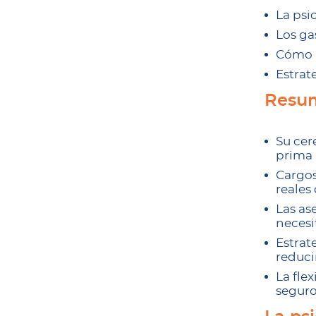
La psi
Los ga
Cómo l
Estrat
Resu
Su cer
prima 
Cargos
reales
Las as
necesi
Estrat
reduci
La fle
seguro