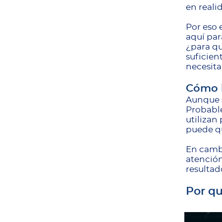
en reali
Por eso 
aquí par
¿para qu
suficien
necesita
Cómo l
Aunque s
Probable
utilizan
puede qu
En cambi
atenció
resultad
Por qu