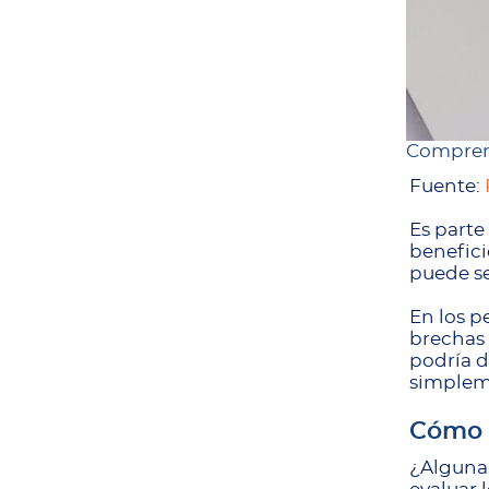
Comprend
Fuente:
Es parte
benefici
puede se
En los p
brechas 
podría d
simpleme
Cómo l
¿Alguna 