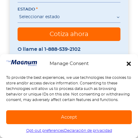
ESTADO
Seleccionar estado
Cotiza ahora
O llame al 1-888-539-2102
Manage Consent
To provide the best experiences, we use technologies like cookies to
store and/or access device information. Consenting to these
technologies will allow us to process data such as browsing
behavior or unique IDs on this site. Not consenting or withdrawing
consent, may adversely affect certain features and functions.
Accept
PRODUCTOS DE SEGURO EXPLICADOS:
GUÍAS, CONSEJOS Y RECURSOS
Opt-out preferences
Declaración de privacidad
Llámanos
1-888-539-2102